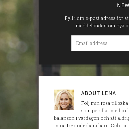
NEW
Fyll i din e-post adress för 
meddelanden om nya inlä
ABOUT
LENA
Följ min resa tillbaka
som pendlar mellan h
balansen i vardagen och att aldri
mina tre underbara barn. Och jag 