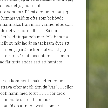
 med det jag har i mitt
te som förr. Då på den tiden när jag
lk hemma väldigt ofta som behövde
upermänniska, från mina vänner eftersom
rodde det var normalt…………..Så min
ha fler bjudningar och mer folk hemma
ellt nu när jag är så tacksam över att
…….. men jag måste konstatera att jag
………… de är svårt att acceptera…………. men
ag får hitta andra sätt att hantera
är du kommer tillbaka efter en tids
träva efter att bli den du “var”………..eller
e och hann med förut……………..för tack
u hamnade där du hamnade………………….så
u kan få en annan livsstil som är