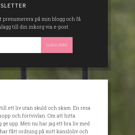
SLETTER
att prenumerera på min blogg och få
gg till din inkorg via e-post.
 till ett liv utan skuld och skam. En resa
opp och förtvivlan. Om att hitta
g ge upp. Men nu har jag ett bra liv med
har fått ordning på mitt känsloliv och