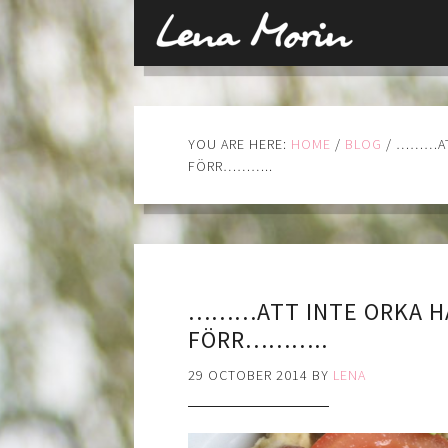
YOU ARE HERE:
HOME
/
BLOG
/
………ATT
FÖRR………..
………ATT INTE ORKA H
FÖRR………..
29 OCTOBER 2014
BY
LENA