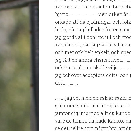
kan och att jag dessutom får jobba
hjärta……………………………Men orken är in
orkade att ha bjudningar och fo
hjälp, när jag kallades för en s
jag gjorde allt och lite till och t
känslan nu, när jag skulle vilja 
och mer ork helt enkelt, och speci
jag fått en andra chans i livet………
orkar nte allt jag skulle vilja………
jag behöver acceptera detta, och j
det………………
…………jag vet men en sak är säker n
sjukdom eller utmattning så sluta s
jämför dig inte med allt du kund
vare de tempo du hade kanske d
se det hellre som något bra, att d