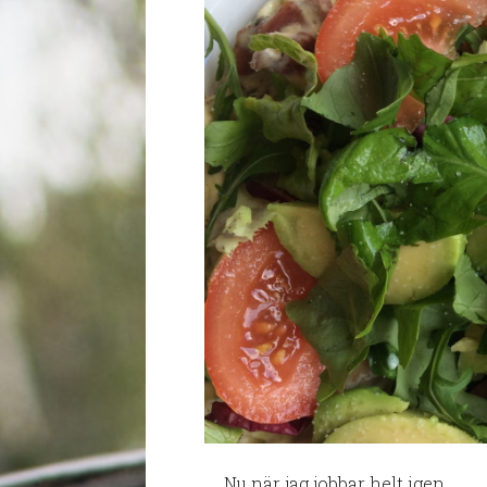
……Nu när jag jobbar helt igen……………