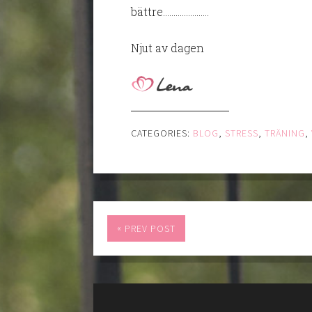
bättre………………….
Njut av dagen
CATEGORIES:
BLOG
,
STRESS
,
TRÄNING
,
«
PREV POST