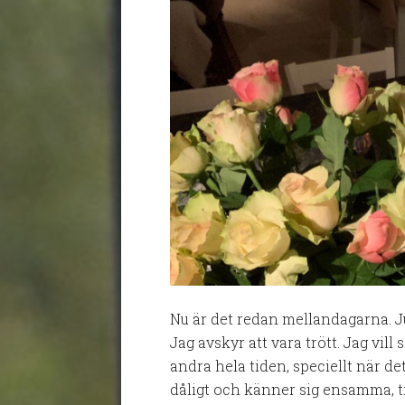
Nu är det redan mellandagarna. Ju
Jag avskyr att vara trött. Jag vil
andra hela tiden, speciellt när d
dåligt och känner sig ensamma, t