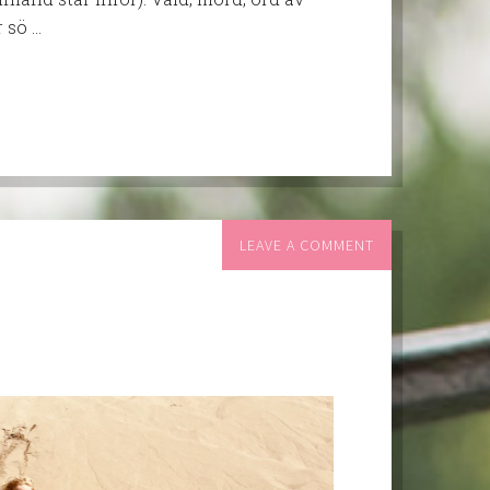
 sö …
LEAVE A COMMENT