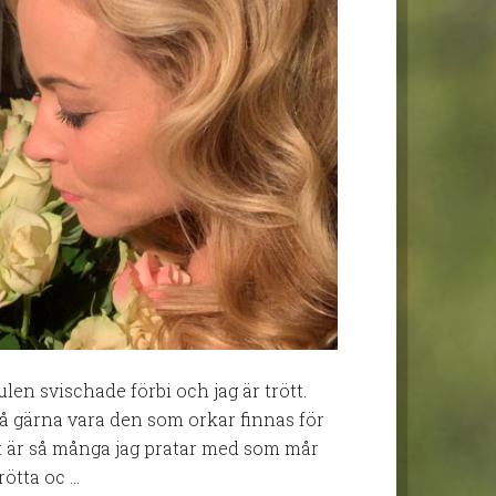
len svischade förbi och jag är trött.
l så gärna vara den som orkar finnas för
et är så många jag pratar med som mår
rötta oc …