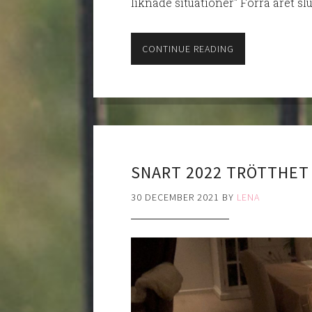
liknade situationer" Förra året slu
CONTINUE READING
SNART 2022 TRÖTTHET
30 DECEMBER 2021
BY
LENA