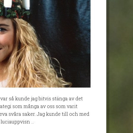
r så kunde jag bitvis stänga av det
rategi som många av oss som varit
leva svåra saker. Jag kunde till och med
 luciauppvisn …