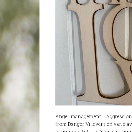
Anger management = Aggressionsh
from Danger Vi lever i en värld av
är grunden till krig (som vårt gra