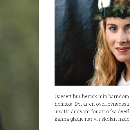
Oavsett hur hemsk min barndom va
hemska. Det är en överlevnadsst
utsatta ändvänt för att orka över
känna glädje när vi i skolan hade