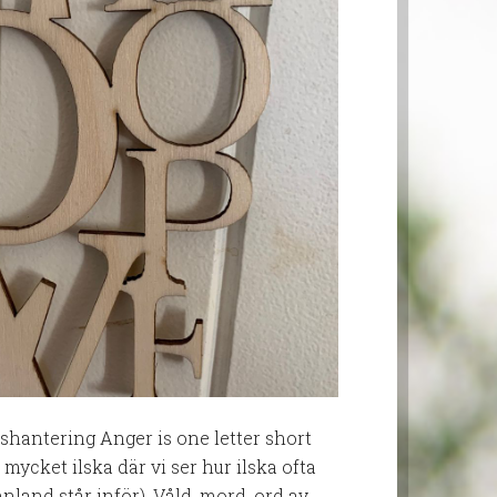
antering Anger is one letter short
 mycket ilska där vi ser hur ilska ofta
nnland står inför). Våld, mord, ord av