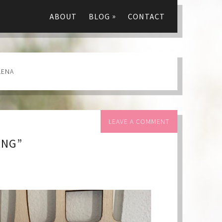
»
ABOUT
BLOG
CONTACT
LENA
LEAVE A COMMENT
ING”