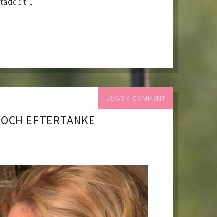
tade i t …
LEAVE A COMMENT
 OCH EFTERTANKE