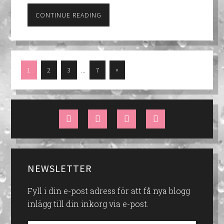
CONTINUE READING
…
»
1
2
3
7
NEWSLETTER
Fyll i din e-post adress för att få nya blogg
inlägg till din inkorg via e-post.