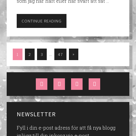
som jag har haft eller har svårt att sät …
CONTINUE READING
…
»
1
2
3
47
NEWSLETTER
Fyll i din e-post adress för att få nya blogg
inlägg till din inkorg via e-post.