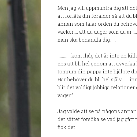
Men jag vill uppmuntra dig att det
att förlåta din förälder så att du
annan som talar orden du behöver 
vacker….. att du duger som du är……. 
man ska behandla dig…….
……………kom ihåg det är inte en kill
ens att bli hel genom att avverka ki
tomrum din pappa inte hjälpte d
Här behöver du bli hel själv………i
blir det väldigt jobbiga relationer
vägen”
Jag valde att se på någons anna
det sättet försöka se vad jag gåt
fick det……