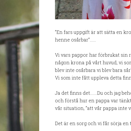
”En fars uppgift är att sätta en k
henne osårbar”…….
Vi vars pappor har förbrukat sin rä
någon krona på vårt huvud, vi so
blev inte osårbara vi blev bara sår
Vi som inte fått uppleva detta fin
Ja det finns det……..Du och jag beh
och förstå hur en pappa var tänkt 
vår situation, ”att vår pappa inte 
Det är en sorg och vi får sörja en t