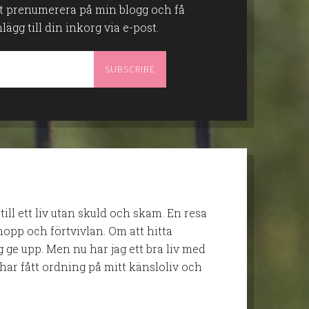
att prenumerera på min blogg och få
gg till din inkorg via e-post.
 till ett liv utan skuld och skam. En resa
opp och förtvivlan. Om att hitta
g ge upp. Men nu har jag ett bra liv med
har fått ordning på mitt känsloliv och