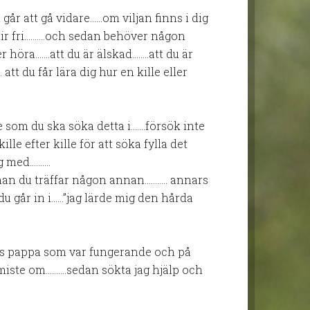
 går att gå vidare……om viljan finns i dig
 blir fri……….och sedan behöver någon
höra…….att du är älskad……..att du är
att du får lära dig hur en kille eller
e som du ska söka detta i…….försök inte
lle efter kille för att söka fylla det
ig med……….
nnan du träffar någon annan……….. annars
 du går in i……”jag lärde mig den hårda
ns pappa som var fungerande och på
t miste om……….sedan sökta jag hjälp och