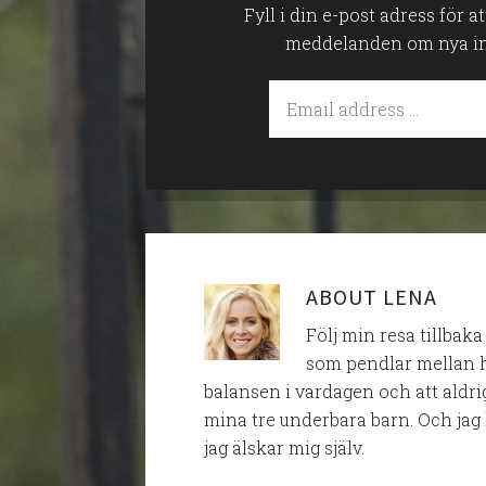
Fyll i din e-post adress för 
meddelanden om nya inlä
ABOUT
LENA
Följ min resa tillbaka
som pendlar mellan h
balansen i vardagen och att aldri
mina tre underbara barn. Och jag 
jag älskar mig själv.