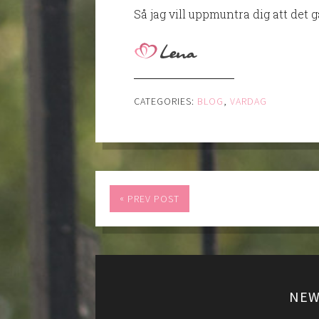
Så jag vill uppmuntra dig att det g
CATEGORIES:
BLOG
,
VARDAG
«
PREV POST
NEW