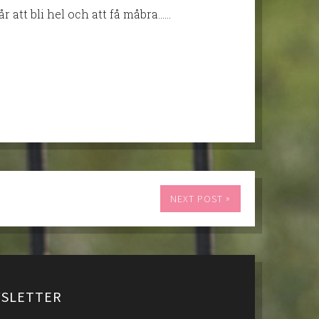
år att bli hel och att få måbra……
»
NEXT POST
SLETTER