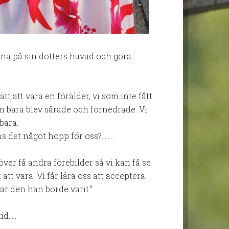
rona på sin dotters huvud och göra
tt att vara en förälder, vi som inte fått
m bara blev sårade och förnedrade. Vi
bara.
ns det något hopp för oss?……..
över få andra förebilder så vi kan få se
att vara. Vi får lära oss att acceptera
var den han borde varit.”
id…..