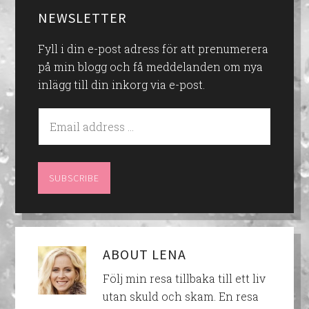
NEWSLETTER
Fyll i din e-post adress för att prenumerera
på min blogg och få meddelanden om nya
inlägg till din inkorg via e-post.
ABOUT
LENA
Följ min resa tillbaka till ett liv
utan skuld och skam. En resa