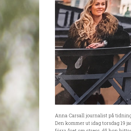
Anna Carsall journalist på tidnin
Den kommer ut idag torsdag 19 jan
förra året om stress, då hon hitta