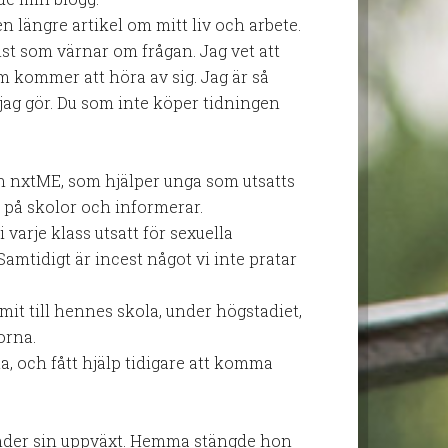
en längre artikel om mitt liv och arbete.
st som värnar om frågan. Jag vet att
som kommer att höra av sig. Jag är så
 jag gör. Du som inte köper tidningen
n nxtME, som hjälper unga som utsatts
e på skolor och informerar.
i varje klass utsatt för sexuella
mtidigt är incest något vi inte pratar
t till hennes skola, under högstadiet,
orna.
a, och fått hjälp tidigare att komma
under sin uppväxt. Hemma stängde hon