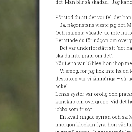
det. Man blir så skadad… Jag känd
Förstod du att det var fel, det ha
– Ja, någonstans visste jag det. Me
Och mamma vågade jag inte ha k
Berättade du för någon om över
– Det var underförstått att ”det h
ska du inte prata om det”.
När Lena var 15 blev hon ihop me
– Vi smög, för jag fick inte ha en 
dessutom var vi jämnåriga – så j
äckel.
Lenas syster var orolig och pra
kunskap om övergrepp. Vid det hä
jobba som frisör.
– En kväll ringde syrran och sa
imorgon klockan fyra, hon väntar 