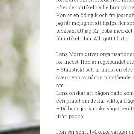
Efter den artikeln ville hon göra 
Hon är en ödmjuk och fin journali
jag får möjlighet att hjälpa fler 
tacksam att jag får jobba med det
får artikeln här. Allt gott till dig
Lena Morin driver organisatione
för incest. Hon är regelbundet ut
– Statistiskt sett är minst en elev 
övergrepp av någon närstående. Sa
om.
Lena önskar att någon hade kommi
och pratat om de här viktiga fråg
– Då hade jag kanske vågat berätt
ifrån pappa.
Hon var som i två olika världar 