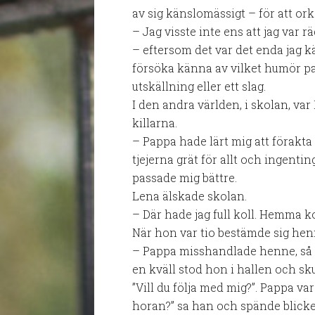
av sig känslomässigt – för att ork
– Jag visste inte ens att jag var rä
– eftersom det var det enda jag kä
försöka känna av vilket humör pap
utskällning eller ett slag.
I den andra världen, i skolan, v
killarna.
– Pappa hade lärt mig att förakta 
tjejerna grät för allt och ingenti
passade mig bättre.
Lena älskade skolan.
– Där hade jag full koll. Hemma k
När hon var tio bestämde sig hen
– Pappa misshandlade henne, så h
en kväll stod hon i hallen och sk
”Vill du följa med mig?”. Pappa v
horan?” sa han och spände blicken