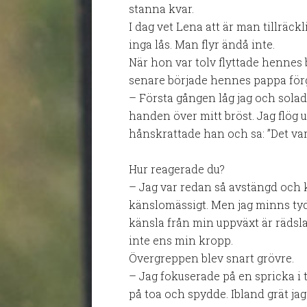
stanna kvar.
I dag vet Lena att är man tillräck
inga lås. Man flyr ändå inte.
När hon var tolv flyttade hennes 
senare började hennes pappa förg
– Första gången låg jag och solad
handen över mitt bröst. Jag flög u
hånskrattade han och sa: ”Det var v
Hur reagerade du?
– Jag var redan så avstängd och ku
känslomässigt. Men jag minns ty
känsla från min uppväxt är rädsla.
inte ens min kropp.
Övergreppen blev snart grövre.
– Jag fokuserade på en spricka i ta
på toa och spydde. Ibland grät ja