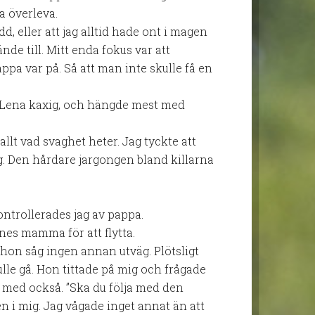
a överleva.
dd, eller att jag alltid hade ont i magen
nde till. Mitt enda fokus var att
pa var på. Så att man inte skulle få en
ar Lena kaxig, och hängde mest med
allt vad svaghet heter. Jag tyckte att
ng. Den hårdare jargongen bland killarna
ontrollerades jag av pappa.
nes mamma för att flytta.
on såg ingen annan utväg. Plötsligt
ulle gå. Hon tittade på mig och frågade
ar med också. ”Ska du följa med den
 i mig. Jag vågade inget annat än att