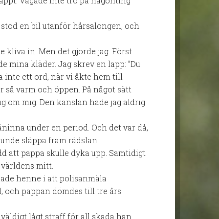
nappt. Vågade inte tro på någonting
, stod en bil utanför hårsalongen, och
de kliva in. Men det gjorde jag. Först
e mina kläder. Jag skrev en lapp: ”Du
 inte ett ord, när vi åkte hem till
r så varm och öppen. På något sätt
g om mig. Den känslan hade jag aldrig
väninna under en period. Och det var då,
kunde släppa fram rädslan.
rädd att pappa skulle dyka upp. Samtidigt
 världens mitt.
ade henne i att polisanmäla
l, och pappan dömdes till tre års
 väldigt lågt straff för all skada han