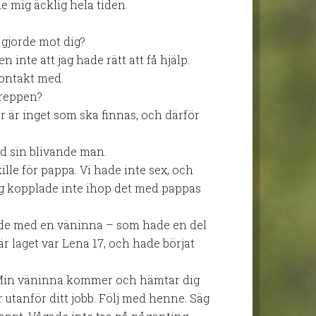
e mig äcklig hela tiden.
n gjorde mot dig?
n inte att jag hade rätt att få hjälp.
ontakt med.
greppen?
är är inget som ska finnas, och därför
d sin blivande man.
kille för pappa. Vi hade inte sex, och
ag kopplade inte ihop det med pappas
tade med en väninna – som hade en del
r laget var Lena 17, och hade börjat
: Min väninna kommer och hämtar dig
utanför ditt jobb. Följ med henne. Säg