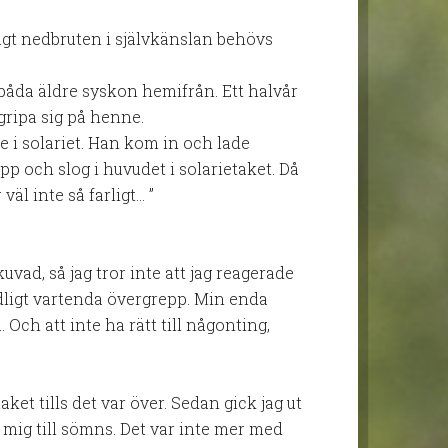
ligt nedbruten i självkänslan behövs
båda äldre syskon hemifrån. Ett halvår
ripa sig på henne.
e i solariet. Han kom in och lade
pp och slog i huvudet i solarietaket. Då
äl inte så farligt… ”
vad, så jag tror inte att jag reagerade
dligt vartenda övergrepp. Min enda
 Och att inte ha rätt till någonting,
ket tills det var över. Sedan gick jag ut
g mig till sömns. Det var inte mer med