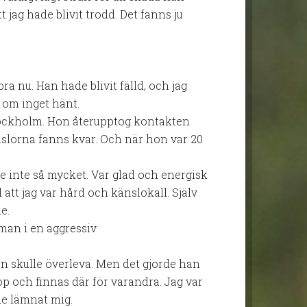
tt jag hade blivit trodd. Det fanns ju
ra nu. Han hade blivit fälld, och jag
m om inget hänt.
Stockholm. Hon återupptog kontakten
slorna fanns kvar. Och när hon var 20
te inte så mycket. Var glad och energisk
d att jag var hård och känslokall. Själv
e.
man i en aggressiv
han skulle överleva. Men det gjorde han
op och finnas där för varandra. Jag var
de lämnat mig.