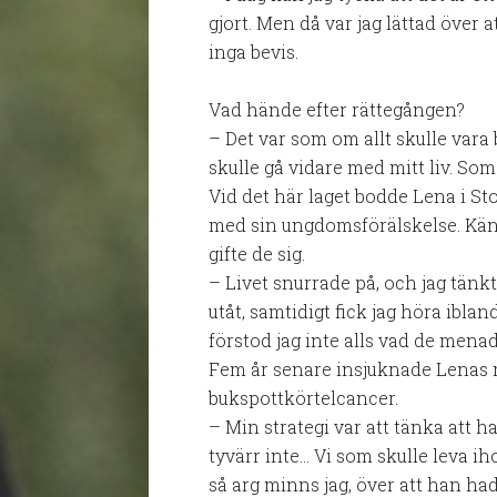
gjort. Men då var jag lättad över a
inga bevis.
Vad hände efter rättegången?
– Det var som om allt skulle vara b
skulle gå vidare med mitt liv. So
Vid det här laget bodde Lena i 
med sin ungdomsförälskelse. Kän
gifte de sig.
– Livet snurrade på, och jag tänk
utåt, samtidigt fick jag höra iblan
förstod jag inte alls vad de menad
Fem år senare insjuknade Lenas 
bukspottkörtelcancer.
– Min strategi var att tänka att 
tyvärr inte… Vi som skulle leva ih
så arg minns jag, över att han ha