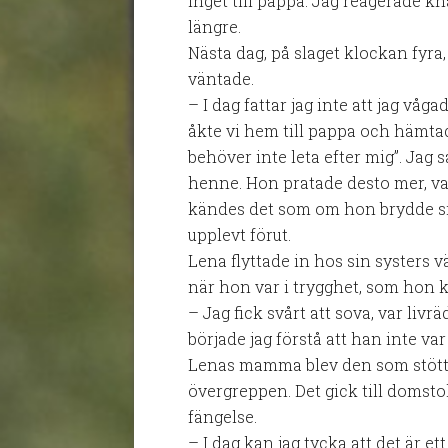
inget till pappa. Jag reagerade k
längre.
Nästa dag, på slaget klockan fyra
väntade.
– I dag fattar jag inte att jag våga
åkte vi hem till pappa och hämtad
behöver inte leta efter mig”. Jag sa
henne. Hon pratade desto mer, va
kändes det som om hon brydde si
upplevt förut.
Lena flyttade in hos sin systers 
när hon var i trygghet, som hon 
– Jag fick svårt att sova, var liv
började jag förstå att han inte var
Lenas mamma blev den som stött
övergreppen. Det gick till domsto
fängelse.
– I dag kan jag tycka att det är ett