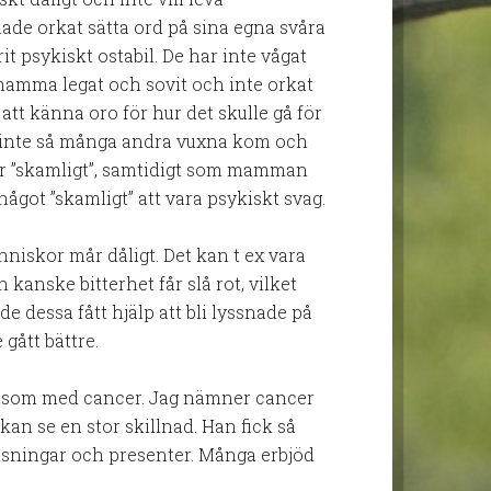
ade orkat sätta ord på sina egna svåra
 psykiskt ostabil. De har inte vågat
mamma legat och sovit och inte orkat
 att känna oro för hur det skulle gå för
 inte så många andra vuxna kom och
var ”skamligt”, samtidigt som mamman
något ”skamligt” att vara psykiskt svag.
nniskor mår dåligt. Det kan t ex vara
kanske bitterhet får slå rot, vilket
e dessa fått hjälp att bli lyssnade på
gått bättre.
e som med cancer. Jag nämner cancer
 kan se en stor skillnad. Han fick så
lsningar och presenter. Många erbjöd