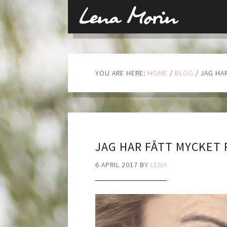
YOU ARE HERE:
HOME
/
BLOG
/
JAG HA
JAG HAR FÅTT MYCKET
6 APRIL 2017
BY
LENA