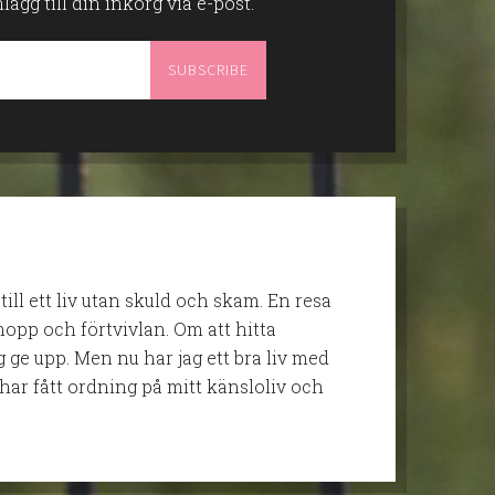
gg till din inkorg via e-post.
 till ett liv utan skuld och skam. En resa
opp och förtvivlan. Om att hitta
g ge upp. Men nu har jag ett bra liv med
har fått ordning på mitt känsloliv och