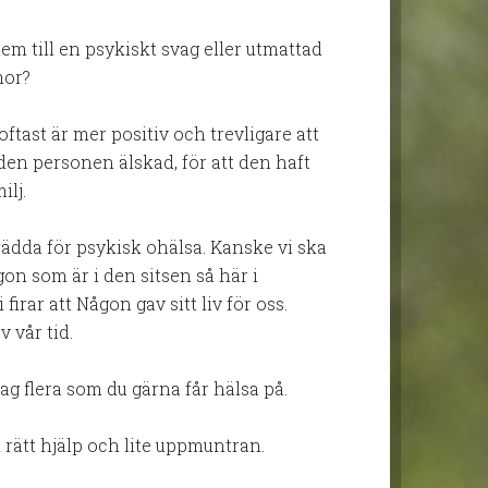
hem till en psykiskt svag eller utmattad
mor?
oftast är mer positiv och trevligare att
en personen älskad, för att den haft
ilj.
a rädda för psykisk ohälsa. Kanske vi ska
gon som är i den sitsen så här i
 firar att Någon gav sitt liv för oss.
 vår tid.
g flera som du gärna får hälsa på.
d rätt hjälp och lite uppmuntran.