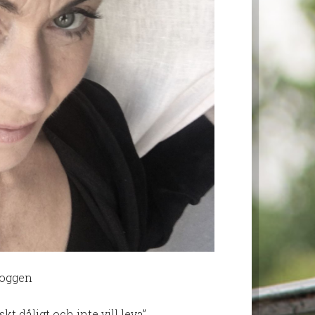
loggen
t dåligt och inte vill leva”