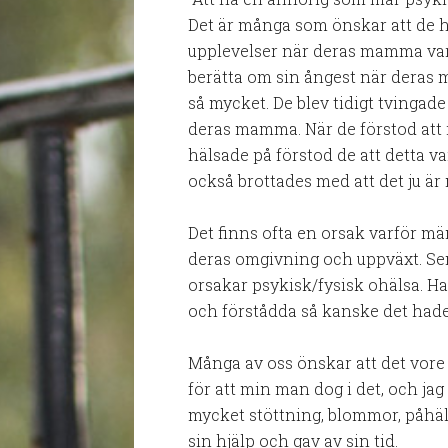
Det är många som önskar att de h
upplevelser när deras mamma varit
berätta om sin ångest när deras 
så mycket. De blev tidigt tvingade
deras mamma. När de förstod att
hälsade på förstod de att detta 
också brottades med att det ju är 
Det finns ofta en orsak varför mä
deras omgivning och uppväxt. Sen 
orsakar psykisk/fysisk ohälsa. Had
och förstådda så kanske det hade 
Många av oss önskar att det vor
för att min man dog i det, och jag
mycket stöttning, blommor, påhä
sin hjälp och gav av sin tid.