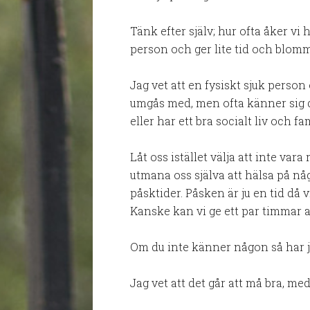
Tänk efter själv; hur ofta åker vi 
person och ger lite tid och blom
Jag vet att en fysiskt sjuk person 
umgås med, men ofta känner sig d
eller har ett bra socialt liv och fam
Låt oss istället välja att inte var
utmana oss själva att hälsa på nå
påsktider. Påsken är ju en tid då vi
Kanske kan vi ge ett par timmar av
Om du inte känner någon så har ja
Jag vet att det går att må bra, me