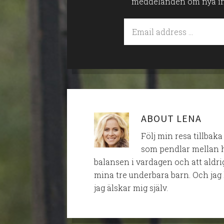
meddelanden om nya inlä
ABOUT
LENA
Följ min resa tillbaka
som pendlar mellan h
balansen i vardagen och att aldri
mina tre underbara barn. Och jag 
jag älskar mig själv.