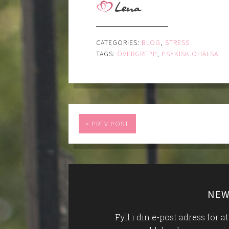
CATEGORIES:
BLOG
,
STRESS
TAGS:
ÖVERGREPP
,
PSYKISK OHÄLSA
«
PREV POST
NEW
Fyll i din e-post adress för 