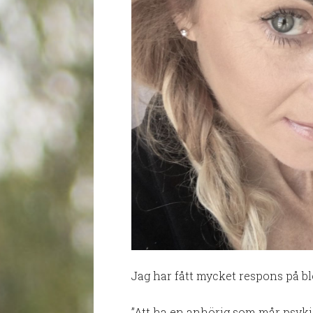
Jag har fått mycket respons på b
”Att ha en anhörig som mår psykisk