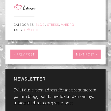
CATEGORIES:
BLOG
,
STRESS
,
VARDAG
TAGS:
TRÖTTHET
«
»
PREV POST
NEXT POST
NEWSLETTER
Fyll i din e-post adress för att prenumerera
på min blogg och få meddelanden om nya
inlägg till din inkorg via e-post.