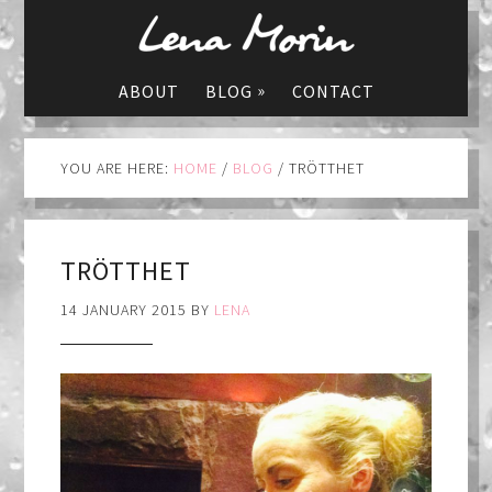
»
ABOUT
BLOG
CONTACT
YOU ARE HERE:
HOME
/
BLOG
/
TRÖTTHET
TRÖTTHET
14 JANUARY 2015
BY
LENA