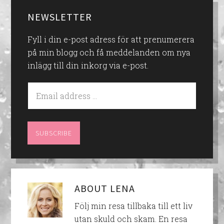
NEWSLETTER
Fyll i din e-post adress för att prenumerera
på min blogg och få meddelanden om nya
inlägg till din inkorg via e-post.
ABOUT
LENA
Följ min resa tillbaka till ett liv
utan skuld och skam. En resa