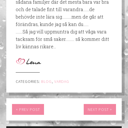
sådana familjer där det mesta bara var bra
och de talade fint till varandra…….de
behövde inte lära sig……..…men de går att
förändras, kunde jag så kan du……
……..Så jag vill uppmuntra dig att våga vara
tacksam för små saker………. så kommer ditt
liv kännas rikare…
CATEGORIES:
BLOG
,
VARDAG
«
»
PREV POST
NEXT POST