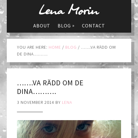
»
ABOUT
BLOG
CONTACT
YOU ARE HERE:
HOME
/
BLOG
/
…….VA RÄDD OM
DE DINA……….
…….VA RÄDD OM DE
DINA……….
3 NOVEMBER 2014
BY
LENA