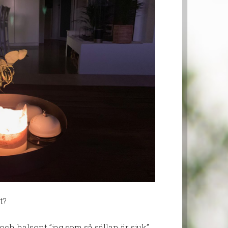
t?
 och halsont ”jag som så sällan är sjuk”