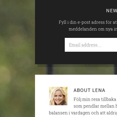
NEW
Fyll i din e-post adress för 
meddelanden om nya inlä
ABOUT
LENA
Följ min resa tillbaka
som pendlar mellan h
balansen i vardagen och att aldri