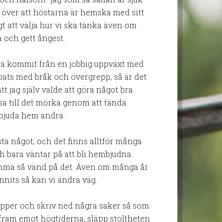
 över att höstarna är hemska med sitt
igt att välja hur vi ska tänka även om
a och gett ångest.
 kommit från en jobbig uppväxt med
ats med bråk och övergrepp, så är det
 att jag själv valde att göra något bra
ysa till det mörka genom att tända
 bjuda hem andra.
ta något, och det finns alltför många
h bara väntar på att bli hembjudna.
tämma så vänd på det. Även om många år
nnits så kan vi ändra väg.
papper och skriv ned några saker så som
se fram emot högtiderna, släpp stoltheten