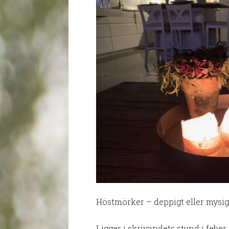
Höstmörker – deppigt eller mysig
Ligger i skrivandets stund i feber