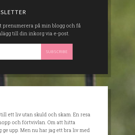
SLETTER
att prenumerera på min blogg och få
gg till din inkorg via e-post.
 till ett liv utan skuld och skam. En resa
opp och förtvivlan. Om att hitta
g ge upp. Men nu har jag ett bra liv med