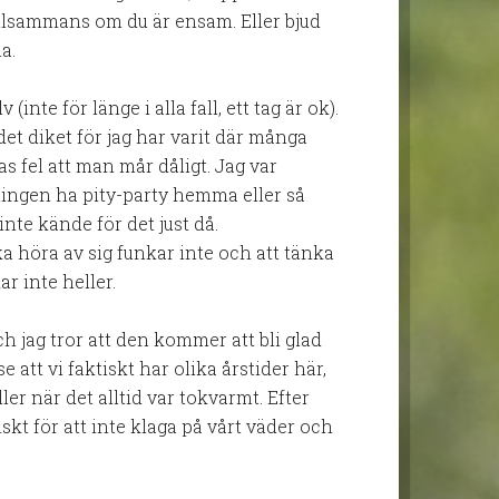
illsammans om du är ensam. Eller bjud
a.
(inte för länge i alla fall, ett tag är ok).
 det diket för jag har varit där många
s fel att man mår dåligt. Jag var
ingen ha pity-party hemma eller så
inte kände för det just då.
ka höra av sig funkar inte och att tänka
r inte heller.
och jag tror att den kommer att bli glad
 se att vi faktiskt har olika årstider här,
ller när det alltid var tokvarmt. Efter
skt för att inte klaga på vårt väder och