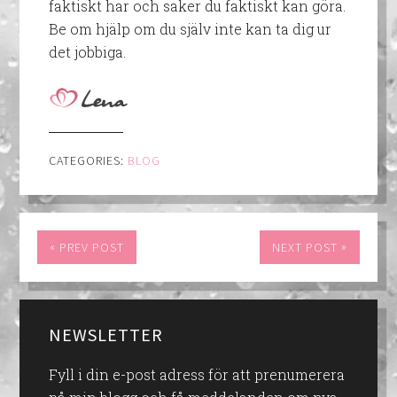
faktiskt har och saker du faktiskt kan göra.
Be om hjälp om du själv inte kan ta dig ur
det jobbiga.
CATEGORIES:
BLOG
«
»
PREV POST
NEXT POST
NEWSLETTER
Fyll i din e-post adress för att prenumerera