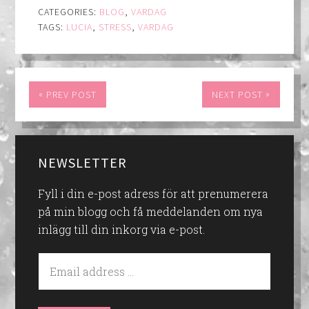
CATEGORIES:
BLOG
,
VARDAG
TAGS:
LUCIA
,
STRESS
,
VARDAG
«
»
PREV POST
NEXT POST
NEWSLETTER
Fyll i din e-post adress för att prenumerera
på min blogg och få meddelanden om nya
inlägg till din inkorg via e-post.