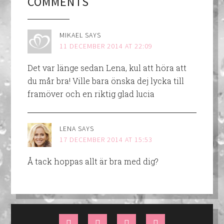
COMMENTS
MIKAEL
SAYS
11 DECEMBER 2014 AT 22:09
Det var länge sedan Lena, kul att höra att
du mår bra! Ville bara önska dej lycka till
framöver och en riktig glad lucia
LENA
SAYS
17 DECEMBER 2014 AT 15:53
Å tack hoppas allt är bra med dig?