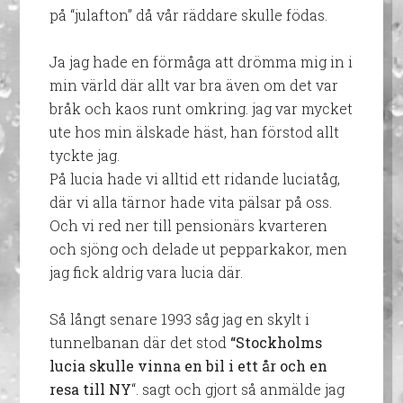
på “julafton” då vår räddare skulle födas.
Ja jag hade en förmåga att drömma mig in i
min värld där allt var bra även om det var
bråk och kaos runt omkring. jag var mycket
ute hos min älskade häst, han förstod allt
tyckte jag.
På lucia hade vi alltid ett ridande luciatåg,
där vi alla tärnor hade vita pälsar på oss.
Och vi red ner till pensionärs kvarteren
och sjöng och delade ut pepparkakor, men
jag fick aldrig vara lucia där.
Så långt senare 1993 såg jag en skylt i
tunnelbanan där det stod
“Stockholms
lucia skulle vinna en bil i ett år och en
resa till NY
“. sagt och gjort så anmälde jag