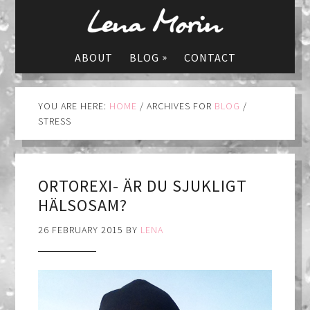
»
ABOUT
BLOG
CONTACT
YOU ARE HERE:
HOME
/
ARCHIVES FOR
BLOG
/
STRESS
ORTOREXI- ÄR DU SJUKLIGT
HÄLSOSAM?
26 FEBRUARY 2015
BY
LENA