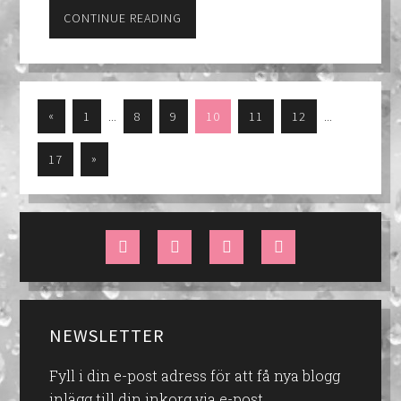
CONTINUE READING
…
…
«
1
8
9
10
11
12
»
17
NEWSLETTER
Fyll i din e-post adress för att få nya blogg
inlägg till din inkorg via e-post.