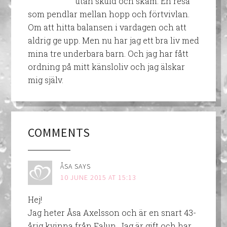
utan skuld och skam. En resa
som pendlar mellan hopp och förtvivlan.
Om att hitta balansen i vardagen och att
aldrig ge upp. Men nu har jag ett bra liv med
mina tre underbara barn. Och jag har fått
ordning på mitt känsloliv och jag älskar
mig själv.
COMMENTS
ÅSA
SAYS
10 JUNE 2015 AT 15:13
Hej!
Jag heter Åsa Axelsson och är en snart 43-
årig kvinna från Falun. Jag är gift och har