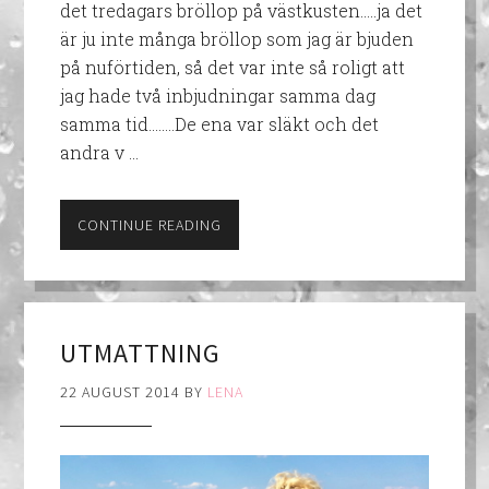
det tredagars bröllop på västkusten…..ja det
är ju inte många bröllop som jag är bjuden
på nuförtiden, så det var inte så roligt att
jag hade två inbjudningar samma dag
samma tid……..De ena var släkt och det
andra v …
CONTINUE READING
UTMATTNING
22 AUGUST 2014
BY
LENA