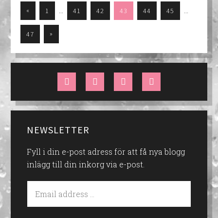
…
…
«
1
41
42
43
44
45
»
47
NEWSLETTER
Fyll i din e-post adress för att få nya blogg
inlägg till din inkorg via e-post.