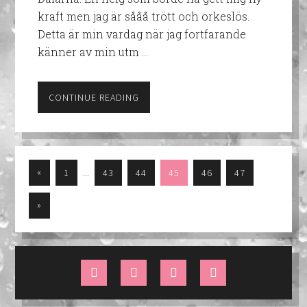
kraft men jag är sååå trött och orkeslös.
Detta är min vardag när jag fortfarande
känner av min utm …
CONTINUE READING
…
«
1
43
44
45
46
47
»