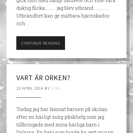
gick runt med dåligt samvete och ville vara
duktig flicka………… jag blev utbränd……………...
Utbrändhet kan ge mätbara hjärnskador
och …
CONTINUE READING
VART ÄR ORKEN?
22 APRIL 2014
BY
LENA
Tisdag jag har lämnat barnen på skolan
efter en härligt solig påskhelg som jag
tillbringade med mina härliga barn i
Dalarna. En helg som borde ha gett mig ny