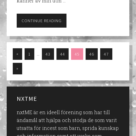
känner av min utm …
CONTINUE READING
…
«
1
43
44
45
46
47
»
NXTME
nxtME är en ideell förening som har till
ändamål att hjälpa och stödja de som varit
utsatta för incest som barn, sprida kunskap
och information samt att verka som